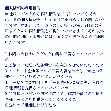
ジュエリー事業
個人情報の利用目的
ジュエリーサロン事業
当社は、ご本人から個人情報をご提供いただく場合に
は、その個人情報を利用する目的をあらかじめ明示いた
再生可能エネルギー事業
します。原則として、以下の1.から6.に掲げる目的に利
セミナー・スクール事業
用するために個人情報をご提供いただきます。それ以外
の目的に利用する場合には、個々に別途その旨をご連絡
ビジネスプロデュース事業
いたします。
お知らせ
1.お問い合わせいただいた内容に回答させていただくた
め
2.ご請求いただいた各種資料を発送させていただくため
会社概要
3.アンケート企画等でのご回答内容を分析し、当社の各
種サービスに反映させていただくため
採用情報
4.サービスのご案内・サポート情報のご提供等、有益な
各種情報を提供させていただくため
5.ご依頼いただいた内容に応じて、確認や商品の発送等
お問い合わせ
各種サービスを提供させていただくため
6.当社の採用活動を行うため