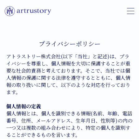
MENU
トップページ
プライバシーポリシー
アトラストリー株式会社(以下「当社」と記述)は、プラ
私たちについて
イバシーを尊重し、個人情報を大切に保護することが重
要な社会的責務と考えております。そこで、当社では個
代表メッセージ
人情報の保護に関する法律を遵守するとともに、個人情
報の取り扱いに関して、以下のような対応を行っており
事業紹介
ます。
ライフサポート事業
個人情報の定義
福祉・ケア事業
個人情報とは、個人を識別できる情報(名前、年齢、電話
番号、住所、メールアドレス、生年月日、性別等)の内の
物流・運送事業
一つ又は複数の組み合わせにより、特定の個人を識別す
ウェルネス事業
ることができるものを言います。